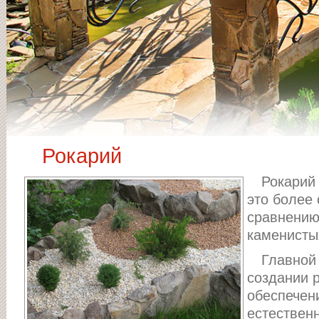
Рокарий
Рокарий 
это более
сравнению
каменистых
Главной
создании 
обеспечен
естествен