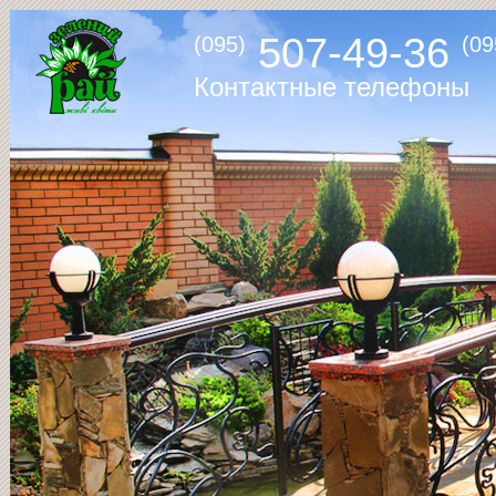
507-49-36
(095)
(09
Контактные телефоны