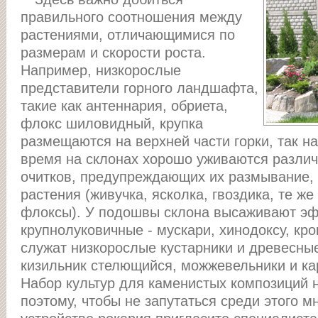
правильного соотношения между
растениями, отличающимися по
размерам и скорости роста.
Например, низкорослые
представители горного ландшафта,
такие как антеннария, обриета,
флокс шиловидный, крупка
размещаются на верхней части горки, так н
время на склонах хорошо уживаются разли
очитков, предупреждающих их размывание, 
растения (живучка, ясколка, гвоздика, те ж
флоксы). У подошвы склона высаживают эф
крупнолуковичные - мускари, хинодоксу, кр
служат низкорослые кустарники и древесные
кизильник стелющийся, можжевельники и ка
Набор культур для каменистых композиций 
поэтому, чтобы не запутаться среди этого м