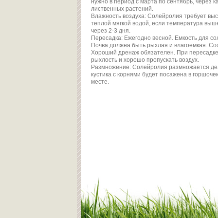
нужно в период с марта по сентябрь, через
лиственных растений.
Влажность воздуха: Солейролия требует выс
теплой мягкой водой, если температура выше
через 2-3 дня.
Пересадка: Ежегодно весной. Емкость для сол
Почва должна быть рыхлая и влагоемкая. Соста
Хороший дренаж обязателен. При пересадке
рыхлость и хорошо пропускать воздух.
Размножение: Солейролия размножается деле
кустика с корнями будет посажена в горшоче
месте.