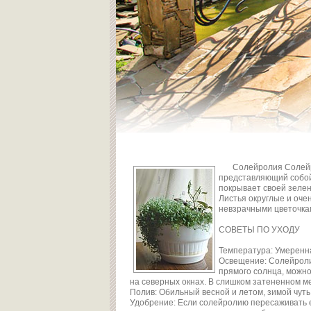
Солейролия Солейрол
представляющий собой
покрывает своей зелен
Листья округлые и оче
невзрачными цветочка
СОВЕТЫ ПО УХОДУ
Температура: Умеренна
Освещение: Солейроли
прямого солнца, можн
на северных окнах. В слишком затененном ме
Полив: Обильный весной и летом, зимой чуть
Удобрение: Если солейролию пересаживать е