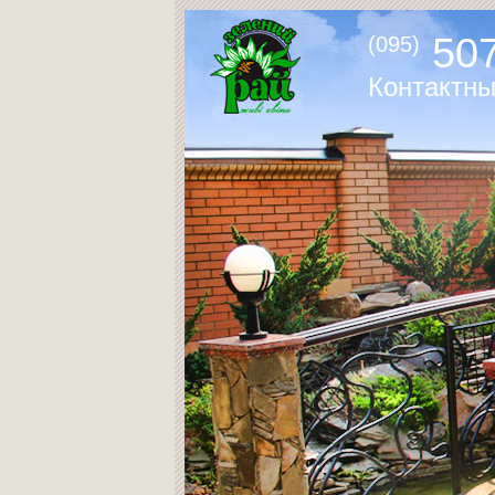
507
(095)
Контактн