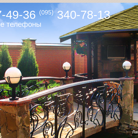
-49-36
340-78-13
(095)
ые телефоны
Ла