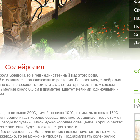
Фи
Ск
На
По
Эн
До
Солейролия.
Ф
я Soleirolia soleirolii - единственный вид этого рода,
 стелющиеся почвопокровные растения. Разрастаясь, солейролия
ью всю поверхность земли и свисает из горшка зеленым ковром.
нь мелкие около 0,5 см в диаметре. Цветет мелкими, одиночными и
ми.
П
Р
я, но не выше 20°C, зимой не ниже 10°C, оптимально около 15°C.
я предпочитает хорошо освещенное место, защищенное летом от
о легкую полутень. Зимой нужно хорошее освещение. Хорошо растет
сте растение будет плохо и не густо расти.
 более умеренный. Вода для полива рекомендуется только мягкая.
жегодно, то ее можно не удобрять. Подкармливать солейролию