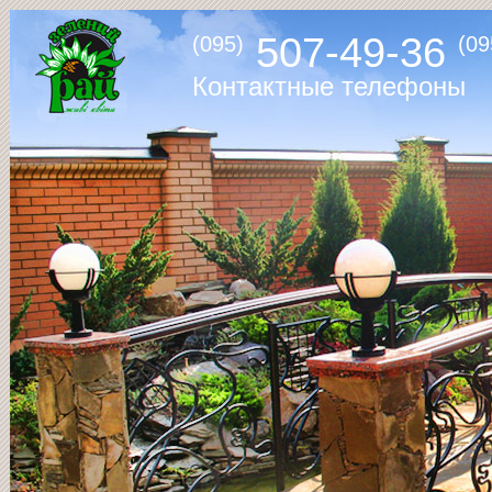
507-49-36
(095)
(09
Контактные телефоны