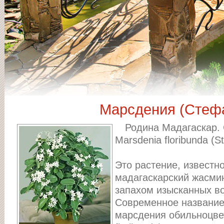
Марсдения (Стеф
Родина Мадагаскар.
Marsdenia floribunda (St
Это растение, известн
мадагаскарский жасми
запахом изысканных во
Современное название
марсдения обильноцве