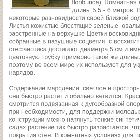
floribunda). Комнатная
длины 5,5 - 6 метров.
некоторые разновидности своей близкой ро
Листья кожистые блестящие зеленые, оваль
заостренные на верхушке Цветки восковидн
собранные в пазушные соцветия, с восхити
стефанотиса достигают диаметра 5 см и им
цветочную трубку примерно такой же длины
поэтому во всем мире их используют для у
нарядов.
Содержание марсдении: светлое и просторно
она быстро растет и обильно ветвится. Кра
смотрится подвязанная к дугообразной опор
при необходимости, для поддержки молодых
конструкции можно натянуть тонкие синтетич
садах растение так быстро разрастается, чт
покрытия стен. В комнатных условиях для п