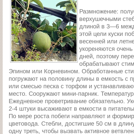
Размножение: пол
верхушечными сте
длиной в 3—6 межд
этой цели куски по
весенней или летне
укореняются очень 
дней, поэтому пере
обрабатывают стим
Эпином или Корневином. Обработанные сти
погружают на половину длины в емкость с
или смесью песка с торфом и устанавливаю
место. Сооружают мини-парник. Температу
Ежедневное проветривание обязательно. Ук
2-4 штуки высаживают в емкости в питатель
По мере роста побеги направляют и форми
цветовода. Стебли, достигшие 50 см в длин
одну треть, чтобы вызвать активное ветвле