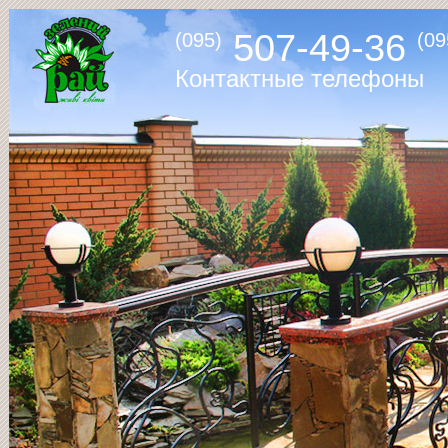
507-49-36
(095)
(09
Контактные телефоны