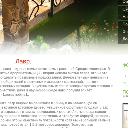
Фи
Ск
На
По
Эн
До
Лавр.
Ф
о, лавр - одно из самых почитаемых растений Средиземноморья. В
нитые прорицательницы - пифии жевали листья лавра, чтобы это
ло сделать правильные предсказания. Вечнозелеными венками из
 победителей спортивных и актерских состязаний, поэтов и
военных походов. В русском языке слово <лавры> прочно связано с
очестями. Даже в научном обиходе лавр получил эпитет
П
- Laurus nobilis L.
Р
нте лавр широко выращивают в Крыму и на Кавказе, где он
 в крупное красивое дерево, увешенное округлыми плодами. Лавр
 и вырастает в самых неожиданных местах. Листья лавра нашли
 кулинарии и являются непременным атрибутом борщей, солянок и
прочем, чтобы обеспечить потребности хотя бы небольшой семьи в
ьях, потребуется 1,5-2-метровое деревце. Поэтому лавр