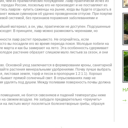
их, чем из прагматических побуждений. Лавр практически исчез из
городах России, поскольку его не производят и не поставляют из
сь лавром - купить саженцы на рынке, когда вы будете отдыхать в
танет живым сувениром об удачно проведенном отпуске. При покупке
евой системой, без признаков поражения заболеваниями и
айший материал, а он, увы, практически не доступен. Подсушенные
всходят. В принципе, лавр можно размножить черенками, но
ности лавр растет прерывисто. Не огорчайтесь, если
осто вы посадили его во время периода покоя. Молодые побеги на
ле марта и как бы замирают на лето. Эта особенность сдерживает
олодое растение образует слишком мало листьев за сезон, и они
ево. Основной уход заключается в формировании кроны, санитарной
ивайте растения минеральными удобрениями. Почву лучше выбрать
, листовая земля, торф и песок в пропорции 1:2:1:1). Хорошо
е бывает прямой солнечный свет. В опрыскиваниях лавр не
емя удалять под душем. Между поливами поверхность почвы должна
Н
помещения, не боится сквозняков и падений температуры ниже
 на свежем воздухе. Не забудьте предварительно <приучить>
и на листьях могут поселяться болезнетворные грибы, образуя