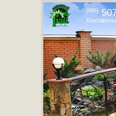
507
(095)
Контактн