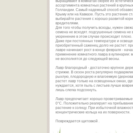
выращивают в комнатах скорее из эстетическ
ассортимента комнатных растений в крупных 
Голландии. Самый надежный способ обзавести
Крыму или на Кавказе. Пусть это растение с
выбирайте растения с хорошо развитой корн
вредителями.
Для того чтобы получить всходы, нужен свеж
семена не всходят. подсушенные семена не 
укоренение в этом случае происходит плохо.
Даже при постоянных температуре и освещен
приобретенный саженец долго не растет: пр
лавре начинают рост в конце февраля - нача
применение комнатного лавра в кулинарии: м
не восполнятся до следующей весны.
Лавр благородный - достаточно крупное дер
стрижке. В сезон роста регулярно подкармл
рыхлую, плодородную и влагоемкую (дерновая
растет лавр только на освещенных окнах, гд
нуждается, хотя пыль с листьев лучше вовр
лишь слегка подсохнуть.
Лавр предпочитает хорошо проветриваемые 
0°С. Положительно реагирует на пребывание
растение к солнцу. При избыточной влажност
концентрические кольца на их поверхности.
Повреждается щитовкой .