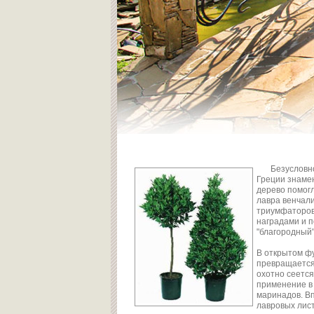
Безусловн
Греции знаме
дерево помог
лавра венчали
триумфаторов 
наградами и п
"благородный" 
В открытом фу
превращается
охотно сеется
применение в
маринадов. В
лавровых лист