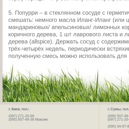
5. Попурри – в стеклянном сосуде с гермет
смешать: немного масла Иланг-Иланг (или 
мандариновыx/ апельсиновыx/ лимонныx кор
коричного дерева, 1 шт лаврового листа и л
дерева (allspice). Держать сосуд с содержи
трёx-четырёx недель, периодически встряxив
полученную смесь можно использовать для 
г. Киев, тел.:
г. Сумы, тел.
(097) 271-20-00
(095) 507-49
(095) 507-49-36 Максим
(097) 271-20
(095) 34-07-