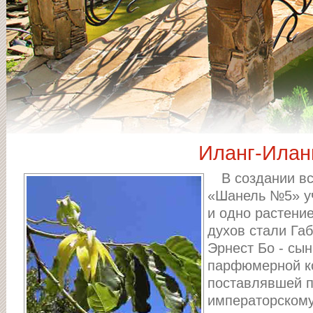
Иланг-Иланг
В создании в
«Шанель №5» уч
и одно растени
духов стали Га
Эрнест Бо - сы
парфюмерной к
поставлявшей 
императорскому