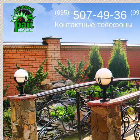
507-49-36
(095)
(09
Контактные телефоны