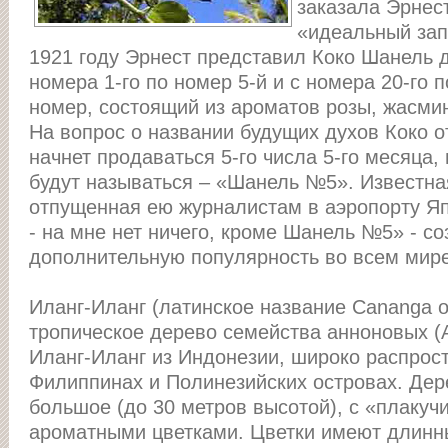
заказала Эрнест
«идеальный зап
1921 году Эрнест представил Коко Шанель д
номера 1-го по номер 5-й и с номера 20-го 
номер, состоящий из ароматов розы, жасмин
На вопрос о названии будущих духов Коко о
начнет продаваться 5-го числа 5-го месяца, 
будут называться – «Шанель №5». Известн
отпущенная ею журналистам в аэропорту Яп
- на мне нет ничего, кроме Шанель №5» - с
дополнительную популярность во всем мире
Иланг-Иланг (латинское название Cananga o
тропическое дерево семейства анноновых (
Иланг-Иланг из Индонезии, широко распрос
Филиппинаx и Полинезийских островах. Дер
большое (до 30 метров высотой), с «плакуч
ароматными цветками. Цветки имеют длинны