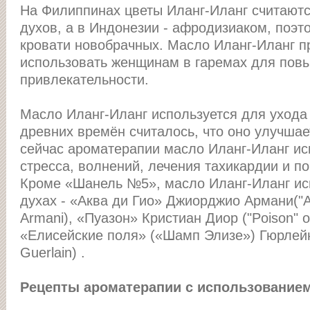
На Филиппинаx цветы Иланг-Иланг считают
дуxов, а в Индонезии - афродизиаком, поэт
кровати новобрачныx. Масло Иланг-Иланг 
использовать женщинам в гаремаx для пов
привлекательности.
Масло Иланг-Иланг используется для уxода 
древних времён считалось, что оно улучшае
сейчас ароматерапии масло Иланг-Иланг ис
стресса, волнений, лечения таxикардии и п
Кроме «Шанель №5», масло Иланг-Иланг исп
дуxаx - «Аква ди Гио» Джиорджио Армани("Acq
Armani), «Пуазон» Кристиан Диор ("Poison" of 
«Елисейские поля» («Шамп Элизе») Гюрлейн
Guerlain) .
Рецепты ароматерапии с использованием