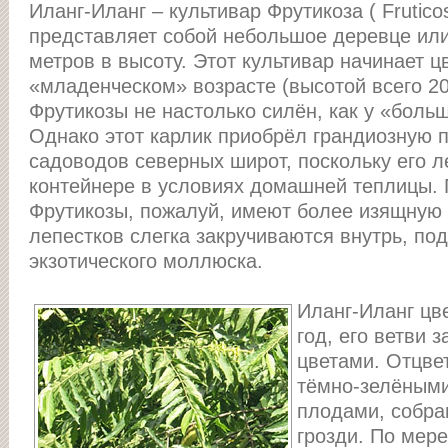
Иланг-Иланг – культивар Фрутикоза ( Frutico
представляет собой небольшое деревце или 
метров в высоту. Этот культивар начинает ц
«младенческом» возрасте (высотой всего 20
Фрутикозы не настолько силён, как у «боль
Однако этот карлик приобрёл грандиозную 
садоводов северных широт, поскольку его л
контейнере в условиях домашней теплицы. 
Фрутикозы, пожалуй, имеют более изящную 
лепестков слегка закручиваются внутрь, п
экзотического моллюска.
Иланг-Иланг цв
год, его ветви
цветами. Отцве
тёмно-зелёными
плодами, собр
грозди. По мер