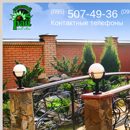
507-49-36
(095)
(09
Контактные телефоны