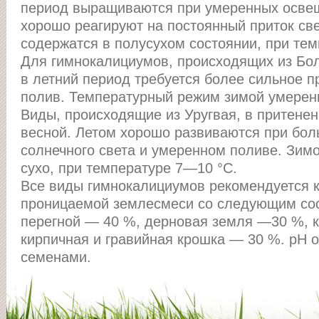
период выращиваются при умеренных освещ
хорошо реагируют на постоянный приток св
содержатся в полусухом состоянии, при те
Для гимнокалициумов, происходящих из Боли
в летний период требуется более сильное п
полив. Температурный режим зимой умеренн
Виды, происходящие из Уругвая, в притене
весной. Летом хорошо развиваются при бо
солнечного света и умеренном поливе. Зим
сухо, при температуре 7—10 °С.
Все виды гимнокалициумов рекомендуется ку
проницаемой землесмеси со следующим сос
перегной — 40 %, дерновая земля —30 %, к
кирпичная и гравийная крошка — 30 %. рН 
семенами.