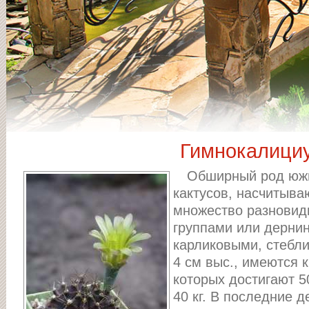
Гимнокалици
Обширный род юж
кактусов, насчитыва
множество разновидн
группами или дерни
карликовыми, стебл
4 см выс., имеются 
которых достигают 5
40 кг. В последние 