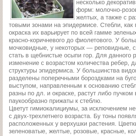
несколько декорати
форм: молочно-розо
желтых, а также с р
товыми зонами на эпидермисе. Стебли, как
окраска их варьирует по всей гамме зеленых
красно-коричневого до фиолетового. У бол
мочковидные, у некоторых — реповидные, с
стать в щебнистые осыпи гор. Для данного 
изменение с возрастом количества ребер, д
структуры эпидермиса. У большинства видо
разделены поперечными бороздками на буг
выступом, направленным к основанию стебл
разны по дл. и окраске, растут либо пучком
паукообразно прижаты к стеблю.
Цветут гимиокалициумы, за исключением не
с двух-трехлетнего возраста. Бу тоны появл
расположенных у верхушки растения. Цветк
зеленоватые, желтые, розовые, красные, ко