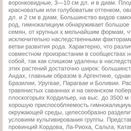
воронковидные, 3—10 см дл. и в диам. Плод
красноватым или голубоватым оттенком, ов
дл. и 2 см в диам. Большинство видов сам
род, гимнокалициум обнаруживает большое 
семян, от крупных к мельчайшим формам, ч
исключительно наследственными факторами
ветви развития рода. Характерно, что разл
совместном произрастании в сообществах 
собой, так как слишком удалены в наследст
этих растений достаточно широк: большинст
Андах, главным образом в Аргентине, однак
Бразилии, Уругвае, Парагвае и Боливии. Рас
травянистых саваннах и на океанском побер
плоскогорьях Кордильер, на выс. до 3500 м 
хорошую приспособляемость гимнокалициум
окружающей среды, целесообразно разделит
условиям культивирования группы. Предста
провинций Кордова, Ла-Риоха, Сальта, Ката