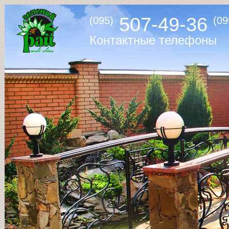
507-49-36
(095)
(09
Контактные телефоны