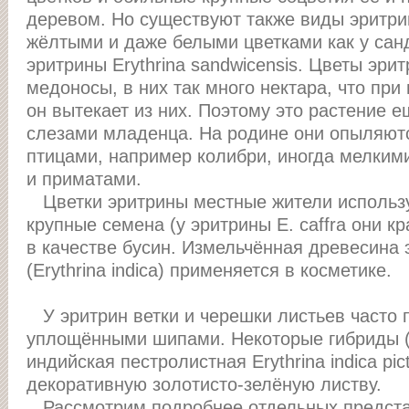
деревом. Но существуют также виды эритри
жёлтыми и даже белыми цветками как у сан
эритрины Erythrina sandwicensis. Цветы эр
медоносы, в них так много нектара, что пр
он вытекает из них. Поэтому это растение 
слезами младенца. На родине они опыляют
птицами, например колибри, иногда мелким
и приматами.
Цветки эритрины местные жители использу
крупные семена (у эритрины E. caffra они кр
в качестве бусин. Измельчённая древесина
(Erythrina indica) применяется в косметике.
У эритрин ветки и черешки листьев часто
уплощёнными шипами. Некоторые гибриды (
индийская пестролистная Erythrina indica pic
декоративную золотисто-зелёную листву.
Рассмотрим подробнее отдельных предста