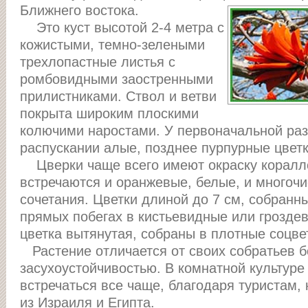
Ближнего востока.
Это куст высотой 2-4 метра с
кожистыми, темно-зелеными
трехлопастные листья с
ромбовидными заостренными
прилистниками. Ствол и ветви
покрыта широким плоскими
колючими наростами. У первоначальной ра
распускании алые, позднее пурпурные цветк
Цверки чаще всего имеют окраску коралло
встречаются и оранжевые, белые, и многоч
сочетания. Цветки длиной до 7 см, собранн
прямых побегах в кистьевидные или грозде
цветка вытянутая, собраны в плотные соцве
Растение отличается от своих собратьев 
засухоустойчивостью. В комнатной культуре
встречаться все чаще, благодаря туристам,
из Израиля и Египта.