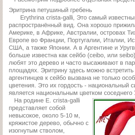
Эритрина петушиный гребень
Erythrina crista-galli, Это самый известн
распространённый вид. Она хорошо прижила
Америке, в Африке, Австралии, островах Ти
Европе во Франции, Португалии, Италии, И
США, а также Японии. А в Аргентине и Уруг
больше известна как сейбо (ceibo, или seibo
любят это дерево и часто высаживают в пар
площадях. Эритрину здесь можно встретить
аргентинцев к сейбо вызвана не только особ
цветения. Это их гордость - национальный 
является национальным цветком соседнего 
На родине E. crista-galli
представляет собой
невысокое, около 5-10 м,
кряжистое дерево, обычно с
изогнутым стволом,