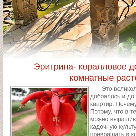
Эритрина- коралловое д
комнатные раст
Это великол
добралось и до
квартир. Почему
Потому, что в т
можно выращива
кадочную культу
превращать в к