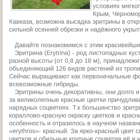
условиях мягког
Крым, Черномо
Кавказа, возможна высадка эритрины в откр
сильной осенней обрезки и надёжного укрыт
Давайте познакомимся с этим красивейши
Эритрина (Erytrina) - род листопадных кус
разной высоты (от 0,8 до 18 м), принадлежи
объединяющий 126 видов растений из тропи
Сейчас выращивают как первоначальные фо
всевозможные гибриды.
Эритрины очень декоративны, они долго и 
за великолепные красные цветки причудли
нарядных соцветиях. Т.к большинство эрит
кораллово-красную окраску цветков и красн
особенность и отразилось в научном названи
«erythros»- красный. За ярко-красный цвет
цветков и обильные крупные соцветия её и