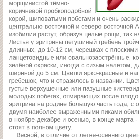
морщинистой тёмно-
коричневой пробкоподобной
корой, шиповатыми побегами и очень раскид
центрально-восточной и северо-восточной А
изобилии растут, образуя целые рощи, так 
Листья у эритрины петушиный гребень трой
длинных, до 10-12 см, черешках с плоскими
ланцетовидные или овальнозаострённые, ко
зелёной окраски, иногда с сизым налетом, д
шириной до 5 см. Цветки ярко-красные и н
гребешок, что и отразилось в названии. Цве
густые верхушечные или пазушные кистевид
молодых побегах, отмирающих после плодо
эритрина на родине большую часть года, с о
двумя наиболее выраженными пиками обильн
в ноябре-декабре и осенью, в конце марта -
стоят в полном цвету.
Весной, в отличие от летне-осеннего цвет