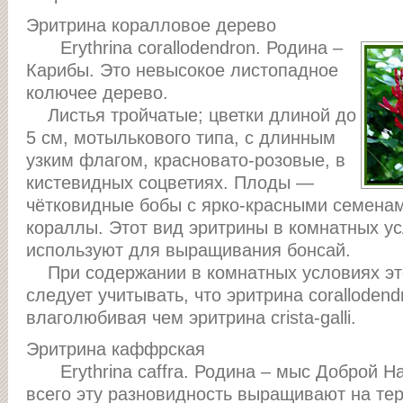
Эритрина коралловое дерево
Erythrina corallodendron. Родина –
Карибы. Это невысокое листопадное
колючее дерево.
Листья тройчатые; цветки длиной до
5 см, мотылькового типа, с длинным
узким флагом, красновато-розовые, в
кистевидных соцветиях. Плоды —
чётковидные бобы с ярко-красными семен
кораллы. Этот вид эритрины в комнатных у
используют для выращивания бонсай.
При содержании в комнатных условиях эт
следует учитывать, что эритрина corallodend
влаголюбивая чем эритрина crista-galli.
Эритрина каффрская
Erythrina caffra. Родина – мыс Доброй 
всего эту разновидность выращивают на те