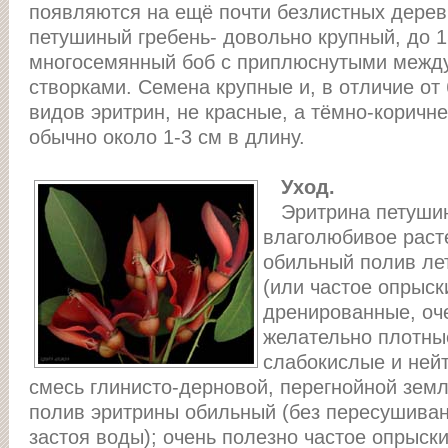
появляются на ещё почти безлистных дерев
петушиный гребень- довольно крупный, до 1
многосемянный боб с приплюснутыми межд
створками. Семена крупные и, в отличие от
видов эритрин, не красные, а тёмно-коричн
обычно около 1-3 см в длину.
Уход.
Эритрина петушины
влаголюбивое раст
обильный полив ле
(или частое опрыск
дренированные, оч
желательно плотны
слабокислые и ней
смесь глинисто-дерновой, перегнойной земли
полив эритрины обильный (без пересушиван
застоя воды); очень полезно частое опрыск