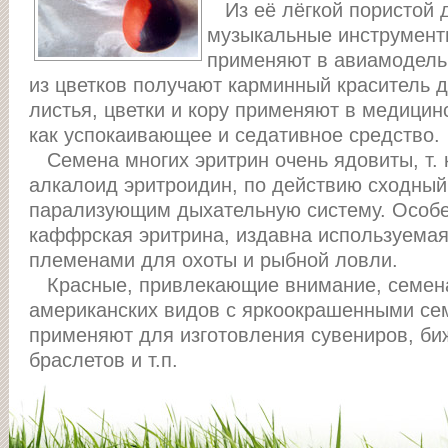
Из её лёгкой пористой 
музыкальные инструменты
применяют в авиамодель
из цветков получают карминный краситель д
листья, цветки и кору применяют в медицинс
как успокаивающее и седативное средство.
Семена многих эритрин очень ядовиты, т. 
алкалоид эритроидин, по действию сходный
парализующим дыхательную систему. Особе
каффрская эритрина, издавна используема
племенами для охоты и рыбной ловли.
Красные, привлекающие внимание, семена 
американских видов с яркоокрашенными се
применяют для изготовления сувениров, биж
браслетов и т.п.